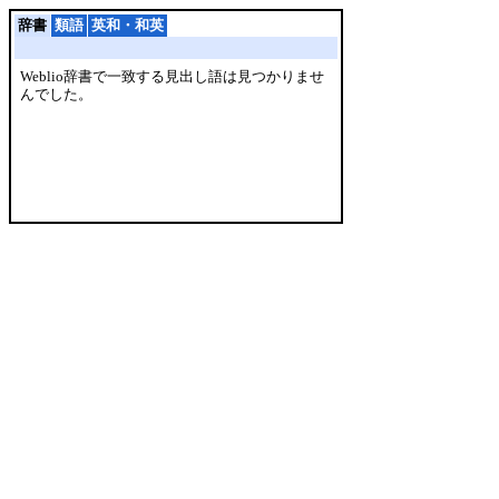
辞書
類語
英和・和英
Weblio辞書で一致する見出し語は見つかりませ
んでした。