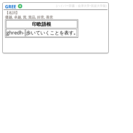
GREE
(ハイパー辞書：会津大学•筑波大学版)
【名詞】
優越, 卓越, 賞, 賞品, 好意, 善意
印欧語根
ghredh-
歩いていくことを表す｡
GREE
(Weblio)
GREEとは、グリー株式会社が提供しているSNS（ソーシャル
ネットワーキングサービス）の名称である｡
グリー
Weblio英和対訳辞書はプログラムで機械的に意味や英語表現を
生成しているため、不適切な項目が含まれていることもありま
す｡
ご了承くださいませ｡
GREE
(Wiktionary)
発音
･
IPA: /ɡɹiː/
･
韻: -iː